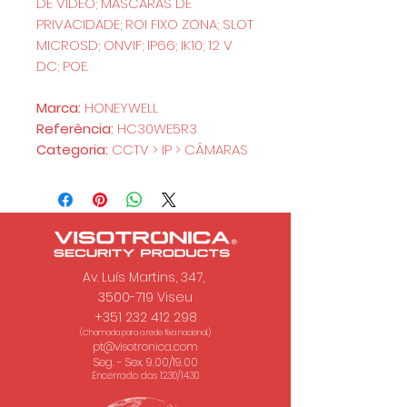
DE VIDEO; MASCARAS DE
PRIVACIDADE; ROI FIXO ZONA; SLOT
MICROSD; ONVIF; IP66; IK10; 12 V
DC; POE.
Marca:
HONEYWELL
Referência:
HC30WE5R3
Categoria:
CCTV > IP > CÂMARAS
Av. Luís Martins, 347,
3500-719 Viseu
+351 232 412 298
(Chamada para a rede fixa nacional.)
pt@visotronica.com
Seg. - Sex. 9.00/19.00
Encerrado das 12.30/14.30