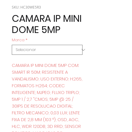
SKU: HC30WE5R3
CAMARA IP MINI
DOME 5MP
Marca
*
CAMARA IP MINI DOME 5MP COM:
SMART IR 50M; RESISTENTE A
VANDALISMO; USO EXTERNO; H.265,
FORMATOS H.264; CODEC
INTELIGENTE; MJPEG; FLUXO TRIPLO;
5MP 1 / 2,7 "CMOS; 5MP @ 25 /
30IPS DE RESOLUCAO DIGITAL;
FILTRO MECANICO; 0,03 LUX; LENTE
FIXA DE 2,8 MM (103 °); OSD, AGC,
HLC, WDR 120DB, 3D RRD; SENSOR