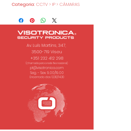
Categoria:
CCTV > IP > CÂMARAS
Av. Luís Martins, 347,
3500-719 Viseu
+351 232 412 298
(Chamada para a rede fixa nacional.)
pt@visotronica.com
Seg. - Sex. 9.00/19.00
Encerrado das 12.30/14.30