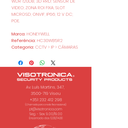
WDR 120DB, 3D RRD; SENSOR DE
VIDEO; ZONA ROI FIXA; SLOT
MICROSD; ONVIF; IP66; 12 V DC;
POE.
Marca:
HONEYWELL
Referência:
HC30WB5R2
Categoria:
CCTV > IP > CÂMARAS
Av. Luís Martins, 347,
3500-719 Viseu
+351 232 412 298
(Chamada para a rede fixa nacional.)
pt@visotronica.com
Seg. - Sex. 9.00/19.00
Encerrado das 12.30/14.30