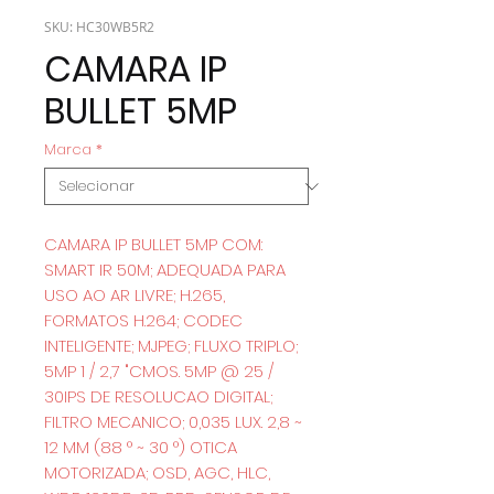
SKU: HC30WB5R2
CAMARA IP
BULLET 5MP
Marca
*
CAMARA IP BULLET 5MP COM:
SMART IR 50M; ADEQUADA PARA
USO AO AR LIVRE; H.265,
FORMATOS H.264; CODEC
INTELIGENTE; MJPEG; FLUXO TRIPLO;
5MP 1 / 2,7 "CMOS. 5MP @ 25 /
30IPS DE RESOLUCAO DIGITAL;
FILTRO MECANICO; 0,035 LUX. 2,8 ~
12 MM (88 ° ~ 30 °) OTICA
MOTORIZADA; OSD, AGC, HLC,