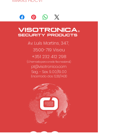
MARAS HDCVI
Av. Luís Martins, 347,
3500-719 Viseu
+351 232 412 298
(Chamada para a rede fixa nacional.)
pt@visotronica.com
Seg. - Sex. 9.00/19.00
Encerrado das 12.30/14.30