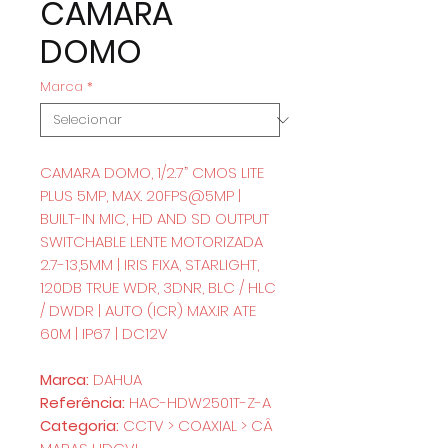
CAMARA
DOMO
Marca
*
CAMARA DOMO, 1/2.7” CMOS LITE
PLUS 5MP, MAX. 20FPS@5MP |
BUILT-IN MIC, HD AND SD OUTPUT
SWITCHABLE LENTE MOTORIZADA
2.7-13,5MM | IRIS FIXA, STARLIGHT,
120DB TRUE WDR, 3DNR, BLC / HLC
/ DWDR | AUTO (ICR) MAX.IR ATE
60M | IP67 | DC12V
Marca:
DAHUA
Referência:
HAC-HDW2501T-Z-A
Categoria:
CCTV > COAXIAL > CÂ