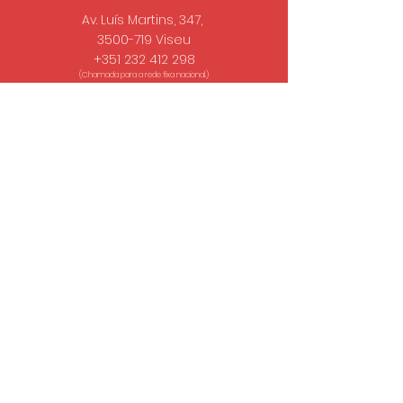
Av. Luís Martins, 347,
3500-719 Viseu
+351 232 412 298
(Chamada para a rede fixa nacional.)
pt@visotronica.com
Seg. - Sex. 9.00/19.00
Encerrado das 12.30/14.30
SUBSCREVA A NOSSA NEWSLETTER
Email