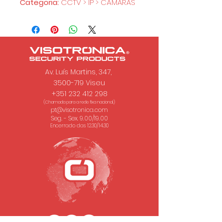
Categoria:
CCTV > IP > CÂMARAS
Av. Luís Martins, 347,
3500-719 Viseu
+351 232 412 298
(Chamada para a rede fixa nacional.)
pt@visotronica.com
Seg. - Sex. 9.00/19.00
Encerrado das 12.30/14.30