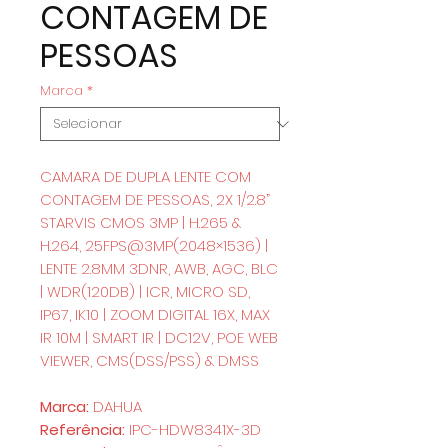
CONTAGEM DE
PESSOAS
Marca
*
CAMARA DE DUPLA LENTE COM
CONTAGEM DE PESSOAS, 2X 1/2.8”
STARVIS CMOS 3MP | H.265 &
H.264, 25FPS@3MP(2048×1536) |
LENTE 2.8MM 3DNR, AWB, AGC, BLC
| WDR(120DB) | ICR, MICRO SD,
IP67, IK10 | ZOOM DIGITAL 16X, MAX
IR 10M | SMART IR | DC12V, POE WEB
VIEWER, CMS(DSS/PSS) & DMSS
Marca:
DAHUA
Referência:
IPC-HDW8341X-3D