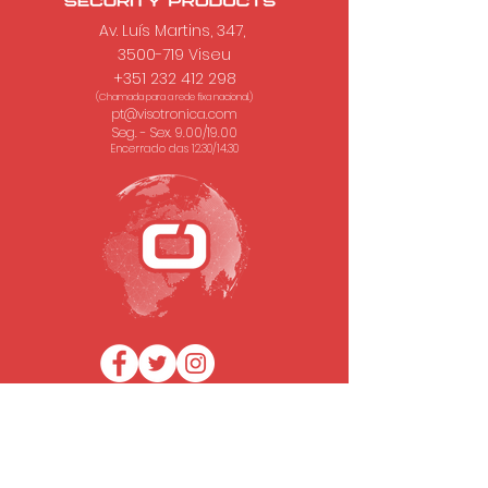
Av. Luís Martins, 347,
3500-719 Viseu
+351 232 412 298
(Chamada para a rede fixa nacional.)
pt@visotronica.com
Seg. - Sex. 9.00/19.00
Encerrado das 12.30/14.30
SUBSCREVA A NOSSA NEWSLETTER