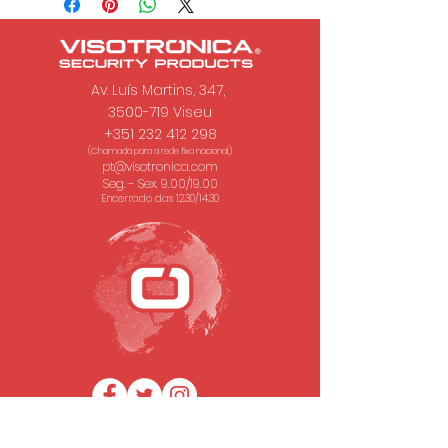
Av. Luís Martins, 347,
3500-719 Viseu
+351 232 412 298
(Chamada para a rede fixa nacional.)
pt@visotronica.com
Seg. - Sex. 9.00/19.00
Encerrado das 12.30/14.30