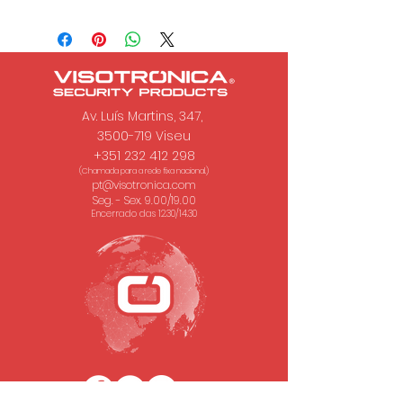
Av. Luís Martins, 347,
3500-719 Viseu
+351 232 412 298
(Chamada para a rede fixa nacional.)
pt@visotronica.com
Seg. - Sex. 9.00/19.00
Encerrado das 12.30/14.30