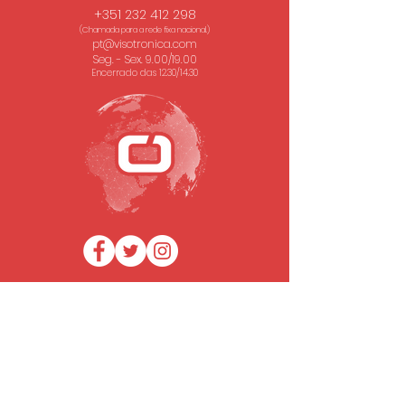
+351 232 412 298
(Chamada para a rede fixa nacional.)
pt@visotronica.com
Seg. - Sex. 9.00/19.00
Encerrado das 12.30/14.30
SUBSCREVA A NOSSA NEWSLETTER
Email