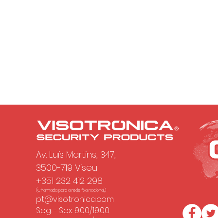
Av. Luís Martins, 347,
3500-719 Viseu
+351 232 412 298
(Chamada para a rede fixa nacional.)
pt@visotronica.com
Seg. - Sex. 9.00/19.00