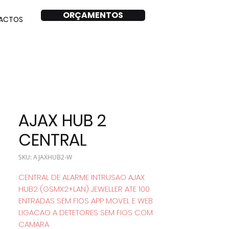
ORÇAMENTOS
ACTOS
AJAX HUB 2
CENTRAL
SKU: AJAXHUB2-W
CENTRAL DE ALARME INTRUSAO AJAX
HUB2 (GSMX2+LAN) JEWELLER ATE 100
ENTRADAS SEM FIOS APP MOVEL E WEB
LIGACAO A DETETORES SEM FIOS COM
CAMARA