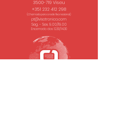
3500-719 Viseu
+351 232 412 298
(Chamada para a rede fixa nacional.)
pt@visotronica.com
Seg. - Sex. 9.00/19.00
Encerrado das 12.30/14.30
SUBSCREVA A NOSSA NEWSLETTER
Email