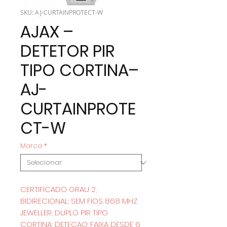
SKU: AJ-CURTAINPROTECT-W
AJAX –
DETETOR PIR
TIPO CORTINA–
AJ-
CURTAINPROTE
CT-W
Marca
*
CERTIFICADO GRAU 2;
BIDIRECIONAL; SEM FIOS 868 MHZ
JEWELLER; DUPLO PIR TIPO
CORTINA; DETECAO: FAIXA DESDE 6