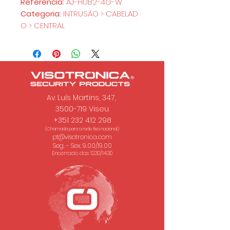
Referência:
AJ-HUB2-4G-W
Categoria:
INTRUSÃO > CABELAD
O > CENTRAL
Av. Luís Martins, 347,
3500-719 Viseu
+351 232 412 298
(Chamada para a rede fixa nacional.)
pt@visotronica.com
Seg. - Sex. 9.00/19.00
Encerrado das 12.30/14.30