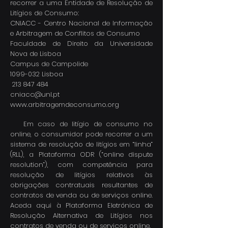
recorrer a uma Entidade de Resolução de
Litígios de Consumo:
CNIACC - Centro Nacional de Informação
e Arbitragem de Conflitos de Consumo
Faculdade de Direito da Universidade
Nova de Lisboa
Campus de Campolide
1099-032 Lisboa
213 847 484
cniacc@unl.pt
www.arbitragemdeconsumo.org
Em caso de litígio de consumo no
online, o consumidor pode recorrer a um
sistema de resolução de litígios em “linha”
(RLL), a Plataforma ODR (“online dispute
resolution”), com competência para
resolução de litígios relativos às
obrigações contratuais resultantes de
contratos de venda ou de serviços online.
Aceda aqui à Plataforma Eletrónica de
Resolução Alternativa de Litígios nos
contratos de venda ou de serviços online.