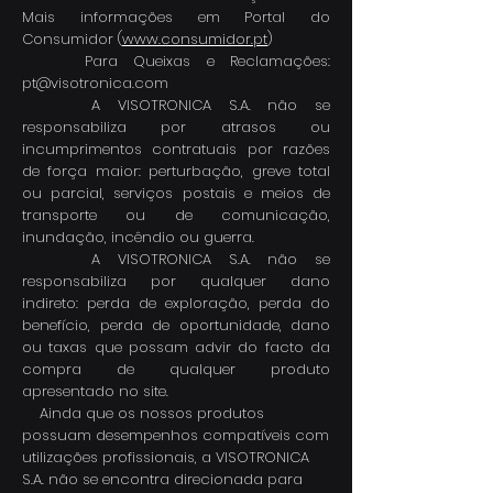
Mais informações em Portal do
Consumidor (
www.consumidor.pt
)
Para Queixas e Reclamações:
pt@visotronica.com
A VISOTRONICA S.A. não se
responsabiliza por atrasos ou
incumprimentos contratuais por razões
de força maior: perturbação, greve total
ou parcial, serviços postais e meios de
transporte ou de comunicação,
inundação, incêndio ou guerra.
A VISOTRONICA S.A. não se
responsabiliza por qualquer dano
indireto: perda de exploração, perda do
benefício, perda de oportunidade, dano
ou taxas que possam advir do facto da
compra de qualquer produto
apresentado no site.
Ainda que os nossos produtos
possuam desempenhos compatíveis com
utilizações profissionais, a VISOTRONICA
S.A. não se encontra direcionada para