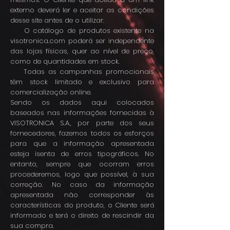
externo deverá ler e aceitar as condições
desse site antes de o utilizar.
O catálogo de produtos existente na
visotronica.com poderá ser independente
das lojas físicas, quer ao nível de preço,
como de quantidades em stock.
Todas as campanhas promocionais
têm stock limitado e exclusivo para
comercialização online.
Sendo os dados aqui colocados
baseados nas informações fornecidas à
VISOTRONICA S.A., por parte dos seus
fornecedores, fazemos todos os esforços
para que a informação apresentada
esteja isenta de erros tipográficos. No
entanto, sempre que ocorram erros
procederemos, logo que possível, à sua
correção. No caso da informação
apresentada não corresponder às
características do produto, o Cliente será
informado e terá o direito de rescindir da
sua compra.