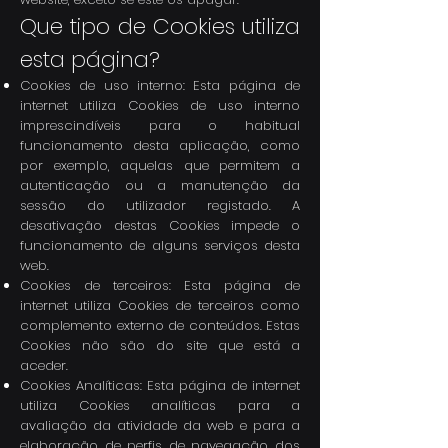
Que tipo de Cookies utiliza
esta página?
Cookies de uso interno: Esta página de
internet utiliza Cookies de uso interno
imprescindíveis para o habitual
funcionamento desta aplicação, como
por exemplo, aquelas que permitem a
autenticação ou a manutenção da
sessão do utilizador registado. A
desativação destas Cookies impede o
funcionamento de alguns serviços desta
web.
Cookies de terceiros: Esta página de
internet utiliza Cookies de terceiros como
complemento externo de conteúdos. Estas
Cookies não são do site que está a
aceder.
Cookies Analíticas: Esta página de internet
utiliza Cookies analíticas para a
avaliação da atividade da web e para a
elaboração de perfis de navegação dos