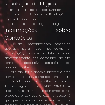
Resolução de Litígios
Em caso de litígio, o consumidor pode
recorrer a uma Entidade de Resolução de
Litígios de Consumo.
Saiba mais em
Resolução de Litígios
Informações sobre
Conteúdos
O site visotronica.com destina-se
apenas para uso particular. A
reprodução, transferência, distribuição ou
armazenamento dos conteúdos do site,
sem autorização prévia escrita, é proibida
para outros fins.
Para facilitar a acessibilidade a outros
conteúdos, o site visotronica.com poderá
incluir links para outros sítios na Internet.
Tal não significa que a VISOTRONICA S.A.
apoie esses sites ou recomende esses
produtos e serviços e declina desde já
qualquer responsabilidade pelo teor dos
mesmos. O Cliente que aceda a um link