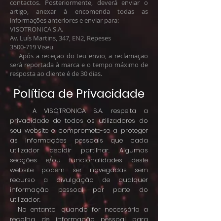
contactos. Posteriormente, deverá enviar o
artigo, anexar à encomenda todas as
informações anteriores e enviar para:
VISOTRONICA S.A.
Av. Luís Martins, 347, EN2, Repeses
3500-719 Viseu
Após a receção do teu envio, a reclamação
será reportada à marca e o tempo máximo de
resposta ao cliente é de 30 dias.
Política de Privacidade
A VISOTRONICA S.A. respeita a
privacidade de todos os utilizadores do
seu website e compromete-se a proteger
as informações pessoais que cada
utilizador decidir partilhar. Algumas
secções e/ou funcionalidades deste
website podem ser navegadas sem
recurso a divulgação de qualquer
informação pessoal por parte do
utilizador.
No entanto, quando for necessária a
recolha de informação pessoal para