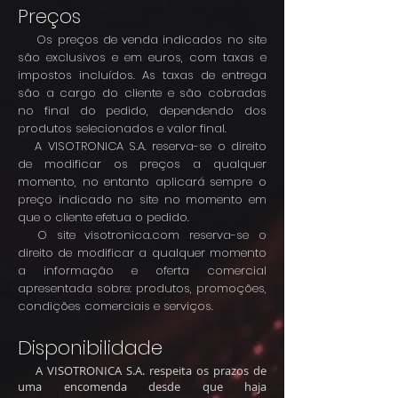
Preços
Os preços de venda indicados no site
são exclusivos e em euros, com taxas e
impostos incluídos. As taxas de entrega
são a cargo do cliente e são cobradas
no final do pedido, dependendo dos
produtos selecionados e valor final.
A VISOTRONICA S.A. reserva-se o direito
de modificar os preços a qualquer
momento, no entanto aplicará sempre o
preço indicado no site no momento em
que o cliente efetua o pedido.
O site visotronica.com reserva-se o
direito de modificar a qualquer momento
a informação e oferta comercial
apresentada sobre: produtos, promoções,
condições comerciais e serviços.
Disponibilidade
A VISOTRONICA S.A. respeita os prazos de
uma encomenda desde que haja