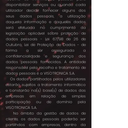
disponibilizar serviços ou quando cada
utilizador decidir fornecer alguns dos
seus dados pessoais, a utilização
daquela informação e daqueles dados
será efetuada no cumprimento da
legislação aplicável sobre proteção de
dados pessoais - Lei 67/98 de 26 de
Outubro, Lei de Proteção de Dados - de
forma a ser assegurada a
confidencialidade e segurança dos
dados pessoais fornecidos. A entidade
responsável pela recolha e tratamento de
dados pessoais é a VISOTRONICA S.A.
Os dados partilhados pelos utilizadores
estarão sujeitos a tratamento informático
e constarão na(s) base(s) de dados das
empresas em relação de simples
participação ou de domínio pela
VISOTRONICA S.A.
No âmbito da gestão de dados de
cliente, os dados pessoais poderão ser
partilhdos com empresas, dentro da