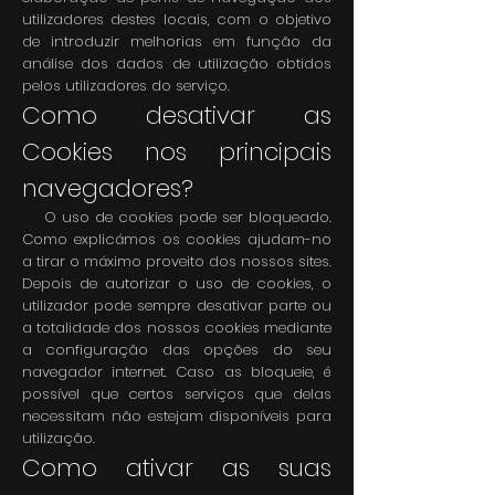
utilizadores destes locais, com o objetivo
de introduzir melhorias em função da
análise dos dados de utilização obtidos
pelos utilizadores do serviço.
Como desativar as
Cookies nos principais
navegadores?
O uso de cookies pode ser bloqueado.
Como explicámos os cookies ajudam-no
a tirar o máximo proveito dos nossos sites.
Depois de autorizar o uso de cookies, o
utilizador pode sempre desativar parte ou
a totalidade dos nossos cookies mediante
a configuração das opções do seu
navegador internet. Caso as bloqueie, é
possível que certos serviços que delas
necessitam não estejam disponíveis para
utilização.
Como ativar as suas