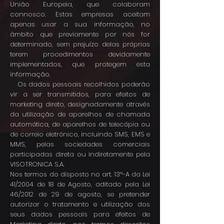
União Europeia, que colaboram
connosco. Estas empresas aceitam
apenas usar a sua informação, no
âmbito que previamente por nós for
determinado, sem prejuízo delas próprias
terem procedimentos devidamente
implementados, que protegem esta
informação.
Os dados pessoais recolhidos poderão
vir a ser transmitidos, para efeitos de
marketing direto, designadamente através
da utilização de aparelhos de chamada
automática, de aparelhos de telecópia ou
de correio eletrónico, incluindo SMS, EMS e
MMS, pelas sociedades comerciais
participadas direta ou indiretamente pela
VISOTRONICA S.A.
Nos termos do disposto no art. 13º-A da Lei
41/2004 de 18 de Agosto, aditado pela Lei
46/2012 de 29 de agosto, se pretender
autorizar o tratamento e utilização dos
seus dados pessoais para efeitos de