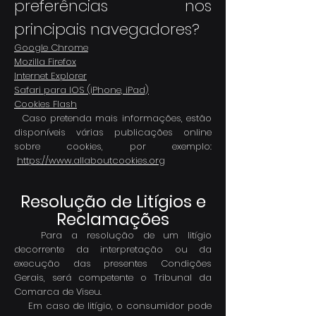
preferências nos
principais navegadores?
Google Chrome
Mozilla Firefox
Internet Explorer
Safari para IOS (iPhone, iPad)
Cookies Flash
Caso pretenda mais informações, estão
disponíveis várias publicações online
sobre cookies, por exemplo:
https://www.allaboutcookies.org
Resolução de Litígios e
Reclamações
Para a resolução de um litígio
decorrente da interpretação ou da
execução das presentes Condições
Gerais, será competente o Tribunal da
Comarca de Viseu.
Em caso de litígio, o consumidor pode