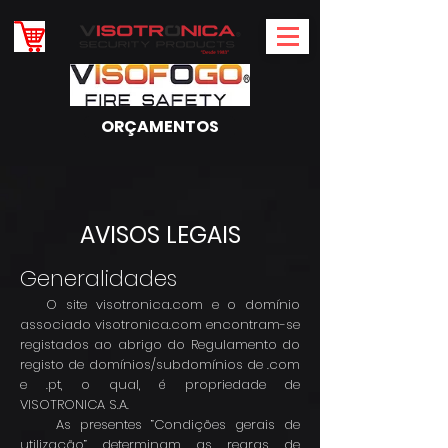
ORÇAMENTOS
AVISOS LEGAIS
Generalidades
O site visotronica.com e o domínio
associado visotronica.com encontram-se
registados ao abrigo do Regulamento do
registo de domínios/subdomínios de .com
e .pt, o qual, é propriedade de
VISOTRONICA S.A.
As presentes ”Condições gerais de
utilização” determinam as regras de