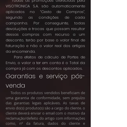
Todas as promoções oferecidas pela
VISOTRONICA S.A. são automaticamente
aplicados no “Cesto de Compras”,
segundo as condições de cada
campanha. Por conseguinte, todas
devoluções e trocas que possam resultar
dessas compras com recurso a um
desconto, terão por base o valor final de
faturação e não o valor real dos artigos
da encomenda.
Para efeitos de cálculo de Portes de
Envio, o valor a ter em conta é o Total da
compra já com os descontos aplicados.
Garantias e serviço pós-
venda
Todos os produtos vendidos beneficiam de
uma garantia de conformidade, sem prejuízo
das garantias legais aplicáveis. As taxas de
envio do(s) produto(s) são a cargo do cliente. o
cliente deverá enviar o email com o motivo da
reclamação/defeito do artigo com informações
como, nº da fatura, dados do cliente e