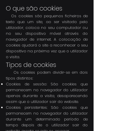
O que são cookies
Os cookies são pequenos ficheiros de
texto que um site, ao ser visitado pelo
utilizador, coloca no seu computador ou
no seu dispositivo móvel através do
navegador de internet. A colocação de
cookies ajudará o site a reconhecer o seu
dispositivo na próxima vez que o utilizador
o visita.
Tipos de cookies
Os cookies podem dividir-se em dois
tipos distintos:
Cookies de sessão: São cookies que
permanecem no navegador do utilizador
apenas durante a visita, desaparecendo
assim que o utilizador sair do website.
Cookies persistentes: São cookies que
permanecem no navegador do utilizador
durante um determinado período de
tempo depois de o utilizador sair do
website, exceto se este os apagar.