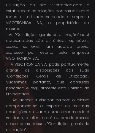
utilização do site visotronica.com e
estabelecem as relações contratuais entre
todos os utilizadores, sendo a empresa
VISOTRONICA S.A., a proprietária do
mesmo.
As “Condições gerais de utilização” aqui
apresentadas são as únicas aplicáveis,
exceto se existir um acordo prévio,
expresso por escrito pela empresa
VISOTRONICA S.A..
A VISOTRONICA S.A. pode, pontualmente,
alterar as disposições das suas
“Condições Gerais de utilização”.
Sugerimos, portanto, que consultes
periódica e regularmente esta Política de
Privacidade.
Ao aceder a visotronica.com o cliente
compromete-se a respeitar as mesmas
condições, e quando uma encomenda é
validada, o cliente está automaticamente
a aceitar as nossas “Condições gerais de
utilização”.