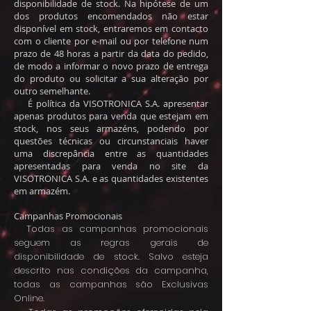
disponibilidade de stock. Na hipótese de um
dos produtos encomendados não estar
disponível em stock, entraremos em contacto
com o cliente por e-mail ou por telefone num
prazo de 48 horas a partir da data do pedido,
de modo a informar o novo prazo de entrega
do produto ou solicitar a sua alteração por
outro semelhante.
É política da VISOTRONICA S.A. apresentar
apenas produtos para venda que estejam em
stock, nos seus armazéns, podendo por
questões técnicas ou circunstanciais haver
uma discrepância entre as quantidades
apresentadas para venda no site da
VISOTRONICA S.A. e as quantidades existentes
em armazém.
Campanhas Promocionais
Todas as campanhas promocionais
seguem as regras gerais de
disponibilidade de stock. Salvo esteja
descrito nas condições da campanha,
todas as campanhas são Exclusivas
Online.