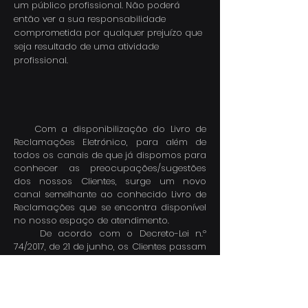
um público profissional. Não poderá
então ver a sua responsabilidade
comprometida por qualquer prejuízo que
seja resultado de uma atividade
profissional.
Com a disponibilização do Livro de
Reclamações Eletrónico, para além de
todos os canais de que já dispomos para
conhecer as preocupações/sugestões
dos nossos Clientes, surge um novo
canal semelhante ao conhecido Livro de
Reclamações que se encontra disponível
no nosso espaço de atendimento.
De acordo com o Decreto-Lei n.º
74/2017, de 21 de junho, os Clientes passam
a poder exercer o seu direito de
reclamações numa Plataforma Digital da
responsabilidade da INCM (Imprensa
Nacional Casa da Moeda) e da DGC