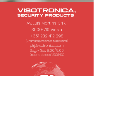
Av. Luís Martins, 347,
3500-719 Viseu
+351 232 412 298
(Chamada para a rede fixa nacional.)
pt@visotronica.com
Seg. - Sex. 9.00/19.00
Encerrado das 12.30/14.30