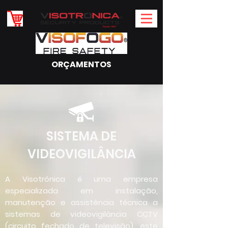
ORÇAMENTOS
SISTEMA DE
VIDEOVIGILÂNCIA
A Visotrónica é uma empresa
especializada em instalação,
manutenção e assistência técnica a
sistemas de videovigilância CCTV
(circuito fechado de televisão), este