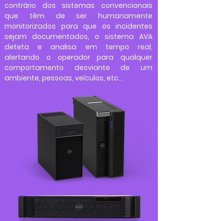
contrário dos sistemas convencionais
que têm de ser humanamente
monitorizados para que os incidentes
sejam documentados, o sistema AVA
deteta e analisa em tempo real,
alertando o operador para qualquer
comportamento desviante de um
ambiente, pessoas, veículos, etc...