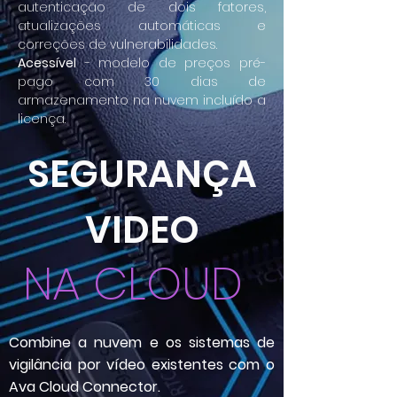
autenticação de dois fatores,
atualizações automáticas e
correções de vulnerabilidades.
Acessível
- modelo de preços pré-
pago com 30 dias de
armazenamento na nuvem incluído a
licença.
SEGURANÇA
VIDEO
NA CLOUD
Combine a nuvem e os sistemas de
vigilância por vídeo existentes com o
Ava Cloud Connector.