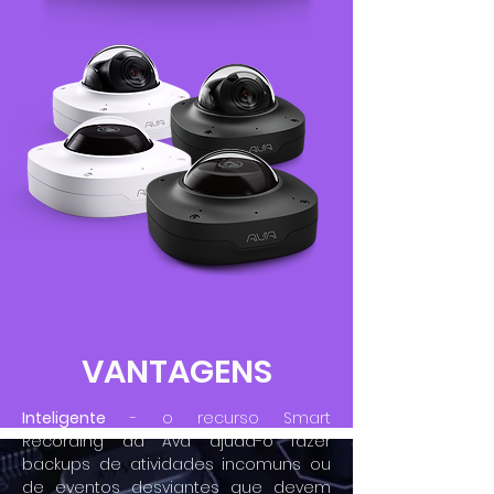
VANTAGENS
Inteligente
- o recurso Smart
Recording da Ava ajuda-o fazer
backups de atividades incomuns ou
de eventos desviantes que devem