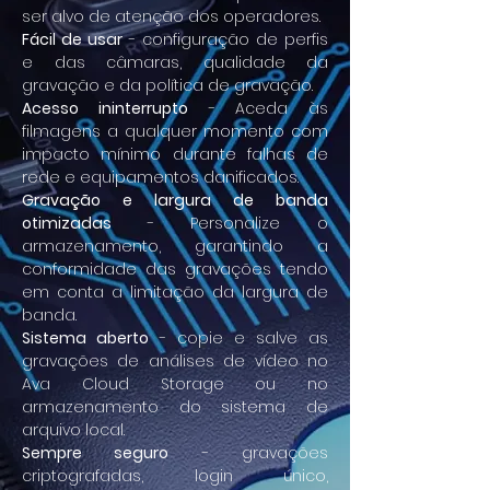
ser alvo de atenção dos operadores.
Fácil de usar
- configuração de perfis
e das câmaras, qualidade da
gravação e da política de gravação.
Acesso ininterrupto
- Aceda às
filmagens a qualquer momento com
impacto mínimo durante falhas de
rede e equipamentos danificados.
Gravação e largura de banda
otimizadas
- Personalize o
armazenamento, garantindo a
conformidade das gravações tendo
em conta a limitação da largura de
banda.
Sistema aberto
- copie e salve as
gravações de análises de vídeo no
Ava Cloud Storage ou no
armazenamento do sistema de
arquivo local.
Sempre seguro
- gravações
criptografadas, login único,