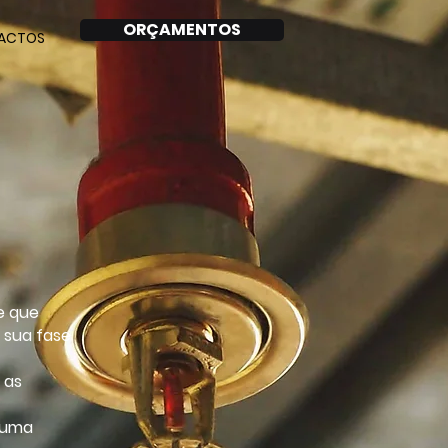
ORÇAMENTOS
ACTOS
e que
 sua fase
 as
 uma