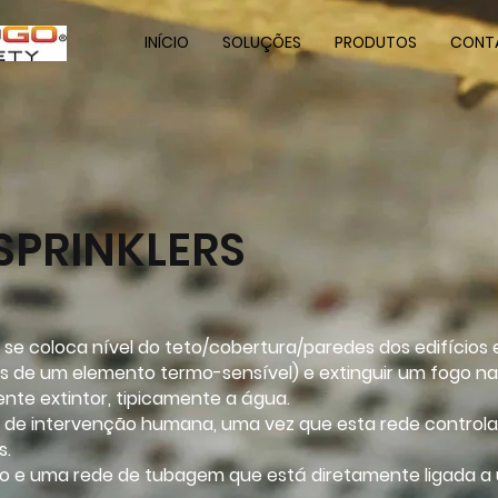
INÍCIO
SOLUÇÕES
PRODUTOS
CONT
SPRINKLERS
 se coloca nível do teto/cobertura/paredes dos edifícios 
s de um elemento termo-sensível) e extinguir um fogo na
gente extintor, tipicamente a água.
 de intervenção humana, uma vez que esta rede controla
s.
 e uma rede de tubagem que está diretamente ligada a