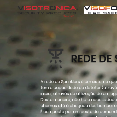
REDE DE 
A rede de Sprinklers é um sistema que
tem a capacidade de detetar (atravé
inicial, através da utilização de um a
Desta maneira, não há a necessidade
chamas até à chegada dos bombeiro
É composto por um posto de comando