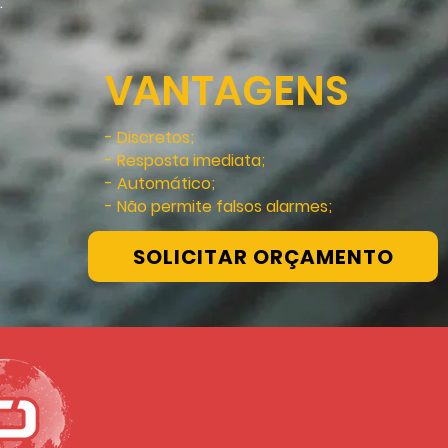
.
VANTAGENS
- Discretos;
- Resposta imediata;
- Automático;
- Não permite falsos alarmes;
SOLICITAR ORÇAMENTO