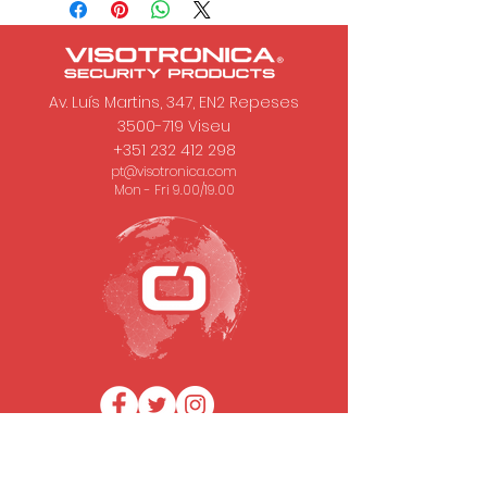
Av. Luís Martins, 347, EN2 Repeses
3500-719
Viseu
+351 232 412 298
pt@visotronica.com
Mon - Fri 9.00/19.00