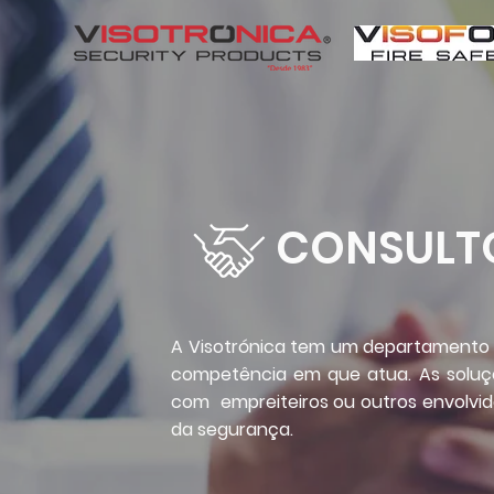
CONSULT
A Visotrónica tem um departamento 
competência em que atua. As soluç
com empreiteiros ou outros envolvido
da segurança.