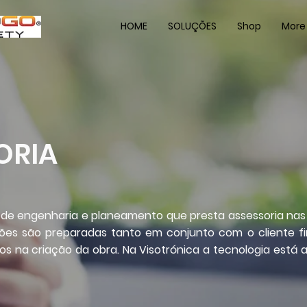
HOME
SOLUÇÕES
Shop
More
ORIA
de engenharia e planeamento que presta assessoria nas
ões são preparadas tanto em conjunto com o cliente f
s na criação da obra. Na Visotrónica a tecnologia está a