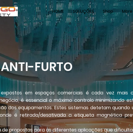
HOME
SOLUÇÕES
Shop
More
 ANTI-FURTO
os expostos em espaços comerciais é cada vez mais
gócio, é essencial o máximo controlo minimizando est
 ação dos equipamentos. Estes sistemas detetam quando 
, onde é retirada/desativada a etiqueta magnética pr
de propostas para as diferentes aplicações que dificult