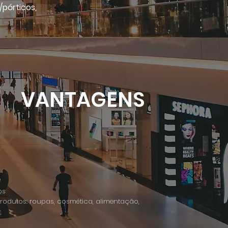
pórticos,
VANTAGENS
os
rodutos: roupas, cosmética, alimentação,