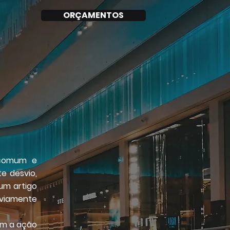
ORÇAMENTOS
 comum e
e desvio,
um artigo
eviamente
am a ação