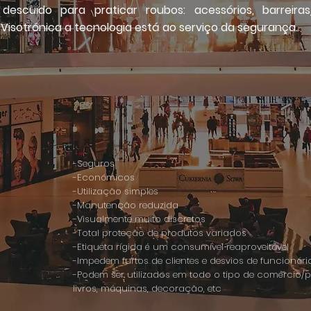
cuido para praticar roubos: acessórios, barreiras/
a Visotrónica a tecnologia está ao serviço da segurança.
-Seguros
-Económicos
-Utilização simples
-Manutenção reduzida
-Visualmente muito discretos
-Total proteção de produtos variados
-Etiqueta rígida é um consumível reaproveitável
-Impedem furtos de clientes e desvios de funcionári
-Podem ser utilizados em todo o tipo de comércio/p
livros, máquinas, decoração, etc