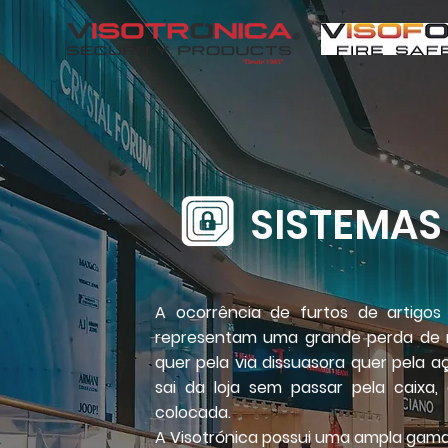
SISTEMAS
A ocorrência de furtos de artig
representam uma grande perda de ne
quer pela via dissuasora quer pela
sai da loja sem passar pela caixa
colocada.
A Visotrónica possui uma ampla gama 