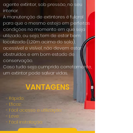
agente extintor, sob pressão, no seu
interior.
A manutenção de extintores é fulcral
para que o mesmo esteja em perfeitas
condições no momento em que seja
utilizado, ou seja, tem de estar bem
localizado (1,20m acima do solo),
acessível e visível, não devem estar
obstruídos e em bom estado de
conservação.
Caso tudo seja cumprido corretamente,
um extintor pode salvar vidas.
VANTAGENS
- Rápido;
- Eficaz;
- Fácil acesso e utilização;
- Leve;
- Fácil instalação;