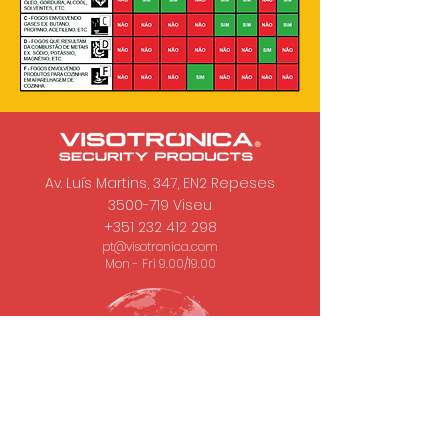
Av. Luís Martins, 347, EN2 Repeses
3500-719
Viseu
+351 232 412 298
pt@visotronica.com
Mon - Fri 9.00/19.00