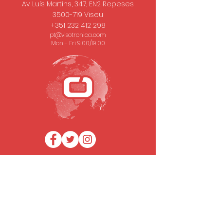
Av. Luís Martins, 347, EN2 Repeses
3500-719
Viseu
+351 232 412 298
pt@visotronica.com
Mon - Fri 9.00/19.00
SUBSCRIBE TO OUR NEWSLETTER
Email