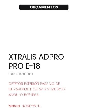
ORÇAMENTOS
XTRALIS ADPRO
PRO E-18
SKU: CH10055001
DETETOR EXTERIOR PASSIVO DE
INFRAVERMELHOS; 24 X 21 METROS;
ANGULO: 50º; IP65.
Marca:
HONEYWELL