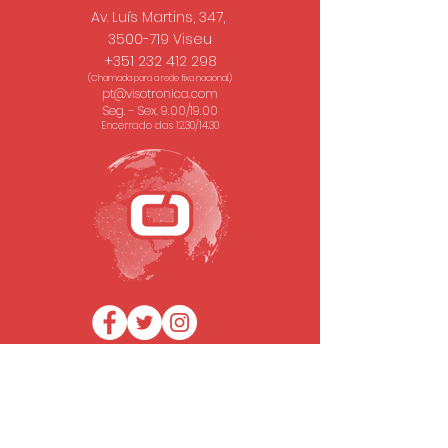
Av. Luís Martins, 347,
3500-719 Viseu
+351 232 412 298
(Chamada para a rede fixa nacional.)
pt@visotronica.com
Seg. - Sex. 9.00/19.00
Encerrado das 12.30/14.30
SUBSCREVA A NOSSA NEWSLETTER
Email