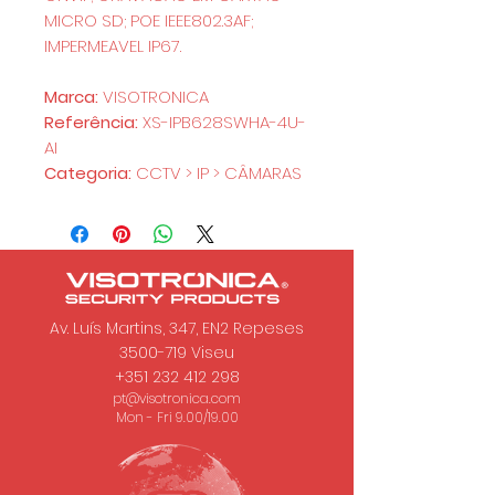
MICRO SD; POE IEEE802.3AF;
IMPERMEAVEL IP67.
Marca:
VISOTRONICA
Referência:
XS-IPB628SWHA-4U-
AI
Categoria:
CCTV > IP > CÂMARAS
Av. Luís Martins, 347, EN2 Repeses
3500-719
Viseu
+351 232 412 298
pt@visotronica.com
Mon - Fri 9.00/19.00