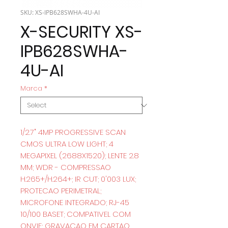
SKU: XS-IPB628SWHA-4U-AI
X-SECURITY XS-
IPB628SWHA-
4U-AI
Marca
*
1/2.7" 4MP PROGRESSIVE SCAN
CMOS ULTRA LOW LIGHT; 4
MEGAPIXEL (2688X1520); LENTE 2.8
MM; WDR - COMPRESSAO
H.265+/H.264+; IR CUT; 0'003 LUX;
PROTECAO PERIMETRAL;
MICROFONE INTEGRADO; RJ-45
10/100 BASET; COMPATIVEL COM
ONVIF; GRAVACAO EM CARTAO