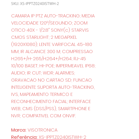
SKU: XS-IPPTZ0240ISTWH-2
CAMARA IP PTZ AUTO-TRACKING; MEDIA
VELOCIDADE 120º/SEGUNDO; ZOOM
OTICO 40X - 1/2.8" SONY(c) STARVIS
CMOS STARLIGHT; 2 MEGAPIXEL
(1920X1080); LENTE VARIFOCAL 4.5~180
MM; IR ALCANCE 300 M; COMPRESSAO
H.265+/H-265/H.264+/H.264; RJ-45
10/100 BASET; HI-POE; IMPERMEAVEL IP68;
AUDIO; IR CUT; WDR; ALARMES;
GRAVACAO NO CARTAO SD; FUNCAO
INTELIGENTE: SUPORTA AUTO-TRACKING,
IVS, MAPEAMENTO TERMICO E
RECONHECIMENTO FACIAL; INTERFACE
WEB, CMS (DSS/PSS), SMARTPHONE E
NVR; COMPATIVEL COM ONVIF.
Marca:
VISOTRONICA
Referência:
XS-IPPTZ0240ISTWH-2