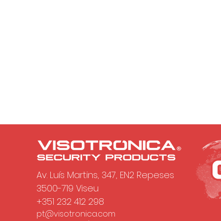
Av. Luís Martins, 347, EN2 Repeses
3500-719 Viseu
+351 232 412 298
pt@visotronica.com