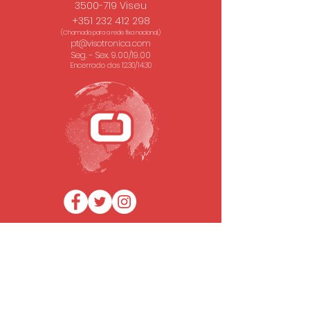
3500-719 Viseu
+351 232 412 298
(Chamada para a rede fixa nacional.)
pt@visotronica.com
Seg. - Sex. 9.00/19.00
Encerrado das 12.30/14.30
SUBSCREVA A NOSSA NEWSLETTER
Email