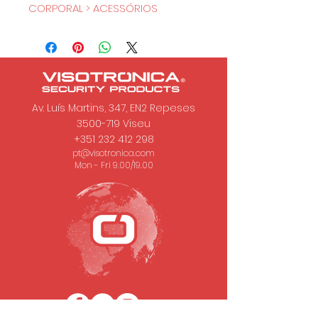
CORPORAL > ACESSÓRIOS
Av. Luís Martins, 347, EN2 Repeses
3500-719
Viseu
+351 232 412 298
pt@visotronica.com
Mon - Fri 9.00/19.00