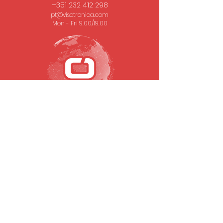
+351 232 412 298
pt@visotronica.com
Mon - Fri 9.00/19.00
SUBSCRIBE TO OUR NEWSLETTER
Email