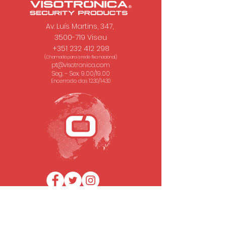
Av. Luís Martins, 347,
3500-719 Viseu
+351 232 412 298
(Chamada para a rede fixa nacional.)
pt@visotronica.com
Seg. - Sex. 9.00/19.00
Encerrado das 12.30/14.30
SUBSCREVA A NOSSA NEWSLETTER