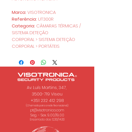
Marca:
VISOTRONICA
Referência:
UT300R
Categoria:
CÂMARAS TÉRMICAS /
SISTEMA DETEÇÃO
CORPORAL > SISTEMA DETEÇÃO
CORPORAL > PORTÁTEIS
Av. Luís Martins, 347,
3500-719 Viseu
+351 232 412 298
(Chamada para a rede fixa nacional.)
pt@visotronica.com
Seg. - Sex. 9.00/19.00
Encerrado das 12.30/14.30