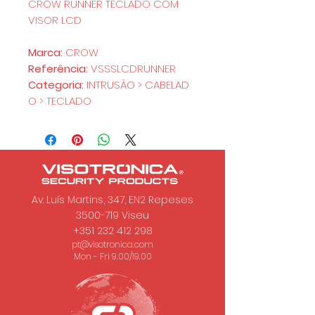
CROW RUNNER TECLADO COM
VISOR LCD
Marca:
CROW
Referência:
VSSSLCDRUNNER
Categoria:
INTRUSÃO > CABELAD
O > TECLADO
Av. Luís Martins, 347, EN2 Repeses
3500-719
Viseu
+351 232 412 298
pt@visotronica.com
Mon - Fri 9.00/19.00