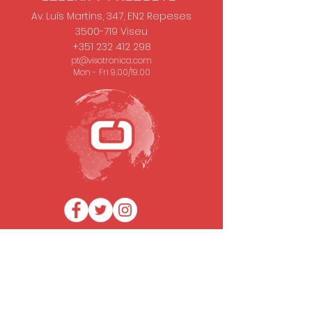
Av. Luís Martins, 347, EN2 Repeses
3500-719
Viseu
+351 232 412 298
pt@visotronica.com
Mon - Fri 9.00/19.00
SUBSCRIBE TO OUR NEWSLETTER
Email