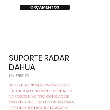
ORÇAMENTOS
SUPORTE RADAR
DAHUA
SKU: PFB510W
SUPORTE DEDICADO PARA RADARES
DAHUA LIGA DE ALUMINIO MONTAGEM
NA PAREDE E NO TETO CONEXAO DE
CABO INTERNO SEM EXPOSICAO CAIXA
DE CONEXOES FACIL INSTALACAO E