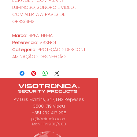
ECRA DE 7" COM ALERTA
LUMINOSO, SONORO E VIDEO .
COM ALERTA ATRAVES DE
GPRS/SMS
Marca:
BREATHEMA
Referência:
VSSNO1T
Categoria:
PROTEÇÃO > DESCONT
AMINAÇÃO > DESINFEÇÃO
Av. Luís Martins, 347, EN2 Repeses
3500-719
Viseu
+351 232 412 298
pt@visotronica.com
Mon - Fri 9.00/19.00