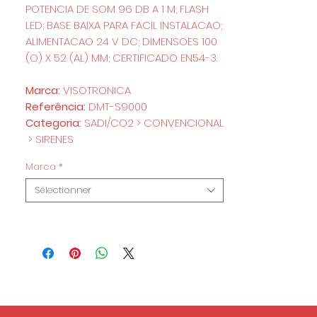
POTENCIA DE SOM 96 DB A 1 M; FLASH
LED; BASE BAIXA PARA FACIL INSTALACAO;
ALIMENTACAO 24 V DC; DIMENSOES 100
(O) X 52 (AL) MM; CERTIFICADO EN54-3.
Marca:
VISOTRONICA
Referência:
DMT-S9000
Categoria:
SADI/CO2 > CONVENCIONAL
> SIRENES
Marca
*
Sélectionner