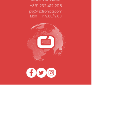
+351 232 412 298
pt@visotronica.com
Mon - Fri 9.00/19.00
SUBSCRIBE TO OUR NEWSLETTER
Email