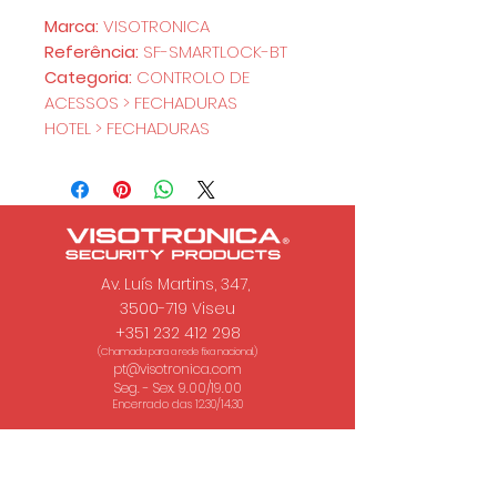
Marca:
VISOTRONICA
Referência:
SF-SMARTLOCK-BT
Categoria:
CONTROLO DE
ACESSOS > FECHADURAS
HOTEL > FECHADURAS
Av. Luís Martins, 347,
3500-719 Viseu
+351 232 412 298
(Chamada para a rede fixa nacional.)
pt@visotronica.com
Seg. - Sex. 9.00/19.00
Encerrado das 12.30/14.30