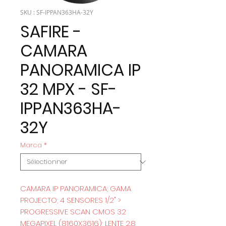
SKU : SF-IPPAN363HA-32Y
SAFIRE -
CAMARA
PANORAMICA IP
32 MPX - SF-
IPPAN363HA-
32Y
Marca
*
CAMARA IP PANORAMICA; GAMA
PROJECTO; 4 SENSORES 1/2" >
PROGRESSIVE SCAN CMOS 32
MEGAPIXEL (8160X3616); LENTE 2.8