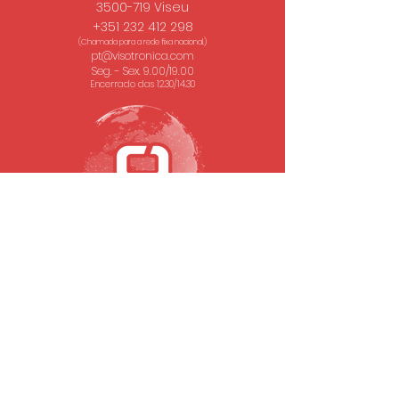
3500-719 Viseu
+351 232 412 298
(Chamada para a rede fixa nacional.)
pt@visotronica.com
Seg. - Sex. 9.00/19.00
Encerrado das 12.30/14.30
SUBSCREVA A NOSSA NEWSLETTER
Email