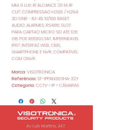
MM; 0 LUX; IR ALCANCE 20 M; IR
CUT; COMPRESSAO H.265 / H.264;
3D DNR - RJ-45 10/100 BASET;
AUDIO; ALARMES; RS485; SLOT
PARA CARTAO MICRO SD ATE 128
GB; POE IEEE802.3AT; IMPERMEAVEL
IP67; INTERFAZ WEB, CMS,
SMARTPHONE E NVR; COMPATIVEL
COM ONVIF.
Marca:
VISOTRONICA
Referência:
SF-IPPAN363HA-32Y
Categoria:
CCTV > IP > CÂMARAS
Av. Luís Martins, 347,