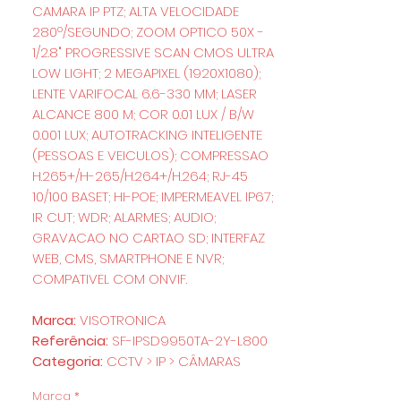
CAMARA IP PTZ; ALTA VELOCIDADE
280º/SEGUNDO; ZOOM OPTICO 50X -
1/2.8" PROGRESSIVE SCAN CMOS ULTRA
LOW LIGHT; 2 MEGAPIXEL (1920X1080);
LENTE VARIFOCAL 6.6-330 MM; LASER
ALCANCE 800 M; COR 0.01 LUX / B/W
0.001 LUX; AUTOTRACKING INTELIGENTE
(PESSOAS E VEICULOS); COMPRESSAO
H.265+/H-265/H.264+/H.264; RJ-45
10/100 BASET; HI-POE; IMPERMEAVEL IP67;
IR CUT; WDR; ALARMES; AUDIO;
GRAVACAO NO CARTAO SD; INTERFAZ
WEB, CMS, SMARTPHONE E NVR;
COMPATIVEL COM ONVIF.
Marca:
VISOTRONICA
Referência:
SF-IPSD9950TA-2Y-L800
Categoria:
CCTV > IP > CÂMARAS
Marca
*