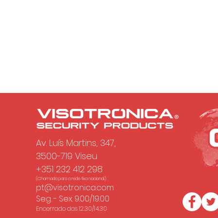
Av. Luís Martins, 347,
3500-719 Viseu
+351 232 412 298
(Chamada para a rede fixa nacional.)
pt@visotronica.com
Seg. - Sex. 9.00/19.00
Encerrado das 12.30/14.30