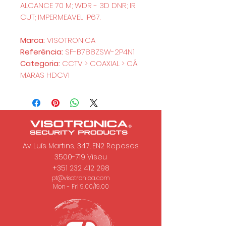
ALCANCE 70 M; WDR - 3D DNR; IR
CUT; IMPERMEAVEL IP67.
Marca:
VISOTRONICA
Referência:
SF-B788ZSW-2P4N1
Categoria:
CCTV > COAXIAL > CÂ
MARAS HDCVI
Av. Luís Martins, 347, EN2 Repeses
3500-719
Viseu
+351 232 412 298
pt@visotronica.com
Mon - Fri 9.00/19.00