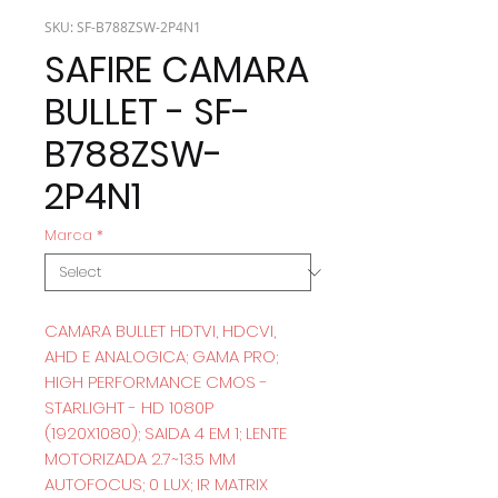
SKU: SF-B788ZSW-2P4N1
SAFIRE CAMARA
BULLET - SF-
B788ZSW-
2P4N1
Marca
*
CAMARA BULLET HDTVI, HDCVI,
AHD E ANALOGICA; GAMA PRO;
HIGH PERFORMANCE CMOS -
STARLIGHT - HD 1080P
(1920X1080); SAIDA 4 EM 1; LENTE
MOTORIZADA 2.7~13.5 MM
AUTOFOCUS; 0 LUX; IR MATRIX