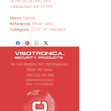
DE PROTECAO IP67 ANTI-
VANDALISMO IK10 CE RED
Marca:
DAHUA
Referência:
PFR4K-D450
Categoria:
CCTV > IP > RADARES
Av. Luís Martins, 347, EN2 Repeses
3500-719
Viseu
+351 232 412 298
pt@visotronica.com
Mon - Fri 9.00/19.00