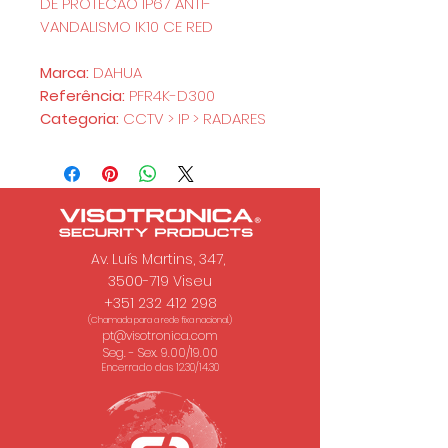
DE PROTECAO IP67 ANTI-
VANDALISMO IK10 CE RED
Marca:
DAHUA
Referência:
PFR4K-D300
Categoria:
CCTV > IP > RADARES
Av. Luís Martins, 347,
3500-719 Viseu
+351 232 412 298
(Chamada para a rede fixa nacional.)
pt@visotronica.com
Seg. - Sex. 9.00/19.00
Encerrado das 12.30/14.30