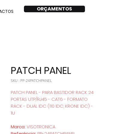
ORÇAMENTOS
ACTOS
PATCH PANEL
SKU : PP-24PATCHPANEL
PATCH PANEL - PARA BASTIDOR RACK 24
PORTAS UTP/RJ45 - CAT6 - FORMATO
RACK - DUAL IDC (110 IDC, KRONE IDC) -
1U
Marca:
VISOTRONICA
Referência:
PP-24PATCHPANEL