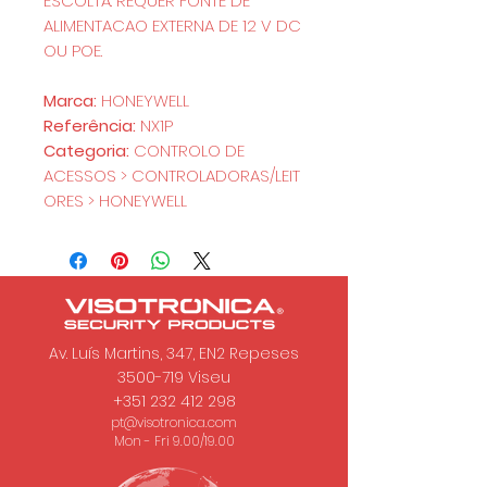
ESCOLTA. REQUER FONTE DE
ALIMENTACAO EXTERNA DE 12 V DC
OU POE.
Marca:
HONEYWELL
Referência:
NX1P
Categoria:
CONTROLO DE
ACESSOS > CONTROLADORAS/LEIT
ORES > HONEYWELL
Av. Luís Martins, 347, EN2 Repeses
3500-719
Viseu
+351 232 412 298
pt@visotronica.com
Mon - Fri 9.00/19.00