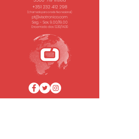
3500-719 Viseu
+351 232 412 298
(Chamada para a rede fixa nacional.)
pt@visotronica.com
Seg. - Sex. 9.00/19.00
Encerrado das 12.30/14.30
SUBSCREVA A NOSSA NEWSLETTER
Email