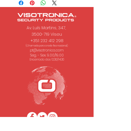
Av. Luís Martins, 347,
3500-719 Viseu
+351 232 412 298
(Chamada para a rede fixa nacional.)
pt@visotronica.com
Seg. - Sex. 9.00/19.00
Encerrado das 12.30/14.30