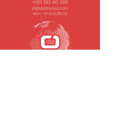
+351 232 412 298
pt@visotronica.com
Mon - Fri 9.00/19.00
SUBSCRIBE TO OUR NEWSLETTER
Email