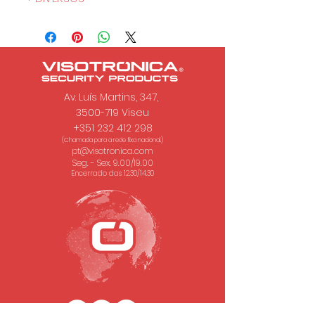
Av. Luís Martins, 347,
3500-719 Viseu
+351 232 412 298
(Chamada para a rede fixa nacional.)
pt@visotronica.com
Seg. - Sex. 9.00/19.00
Encerrado das 12.30/14.30